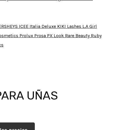
ERSHEYS
ICEE
Italia Deluxe
KIKI Lashes
L.A Girl
Cosmetics
Prolux
Prosa
PX Look
Rare Beauty
Ruby
cs
PARA UÑAS