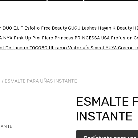
r
DUO
E.L.F
Esfolio
Free Beauty
GUGU Lashes
Hayan K Beauty
H
A
NYX
Pink Up
Pixi
Plero
Princess
PRINCESSA USA
Profusion 
ol De Janeiro
TOCOBO
Ultramo
Victoria´s Secret
YUYA Cosmeti
s
/
ESMALTE PARA UÑAS INSTANTE
ESMALTE 
INSTANTE