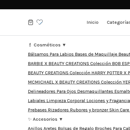
Skip
to
Inicio
Categoría
content
💄
Cosméticos
▼
Bálsamos Para Labios
Bases de Maquillaje
Beaut
BARBIE X BEAUTY CREATIONS
Colección BOB ES
BEAUTY CREATIONS
Colección HARRY POTTER X
MCMICHAEL X BEAUTY CREATIONS
Colección YE
Delineadores Para Ojos
Desmaquillantes
Esmalt
Labiales
Limpieza Corporal
Lociones y Fraganci
Prebases
Rizadores
Rubores y bronzer
Skin Car
✨
Accesorios
▼
Anillos
Aretes
Bolsas de Regalo
Broches Para Ca