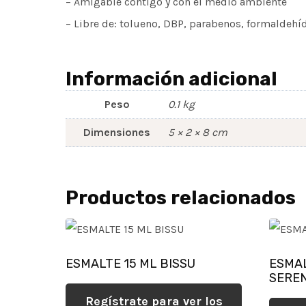
– Amigable contigo y con el medio ambiente
– Libre de: tolueno, DBP, parabenos, formaldehído,
Información adicional
Peso
0.1 kg
Dimensiones
5 × 2 × 8 cm
Productos relacionados
ESMALTE 15 ML BISSU
ESMA
SEREN
Regístrate para ver los