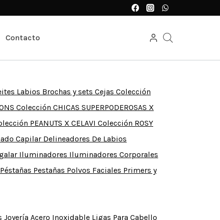
Contacto
ceites Labios
Brochas y sets
Cejas
Colección
IONS
Colección CHICAS SUPERPODEROSAS X
olección PEANUTS X CELAVI
Colección ROSY
ado Capilar
Delineadores De Labios
egalar
Iluminadores
Iluminadores Corporales
 Péstañas
Pestañas
Polvos Faciales
Primers y
s
Joyería Acero Inoxidable
Ligas Para Cabello