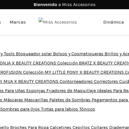
Bienvenido
a Miss Accesorios
s
Marcas
Dinámica
y Tools
Bloqueador solar
Bolsos y Cosmetiqueras
Brillos y A
PONJA X BEAUTY CREATIONS
Colección BRATZ X BEAUTY CREAT
 PROFUSION
Colección MY LITTLE PONY X BEAUTY CREATIONS
C
RI MUA X BEAUTY CREATIONS
Contorneadores
Correctores
Cuid
es Para Uñas
Esponjas
Fijadores de Maquillaje
Ideales Para R
as
Máscaras
Mascarillas
Paletes de Sombras
Pegamentos para
e
Sombras para Ojos
Tintas para labios
Tónicos
bello
Broches Para Ropa
Calcetines
Cepillos
Collares
Diadema