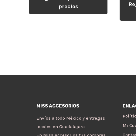
Re
precios
MISS ACCESORIOS
ENLA
Políti
Envíos a todo México y entregas
Mi Cu
locales en Guadalajara.
En Miss Accesorios tus compras
Conta