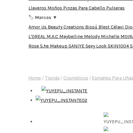
Llaveros
Moños
Pinzas Para Cabello
Pulseras
🏷️
Marcas
▼
Amor Us
Beauty Creations
Bissú
Blest
Célavi
Dio
L'OREAL
M.A.C
Maybelline
Melody
Michelle
MOIR
Rose
S.he Makeup
SANIYE
Sexy Look
SKIN1004
S
Home
/
Tienda
/
Cosméticos
/
Esmaltes Para Uña